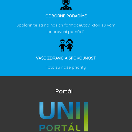
ODBORNE PORADÍME
Spoľahnite sa na našich farmaceutov, ktorí sú vám
pripravení pomôcť.
VAŠE ZDRAVIE A SPOKOJNOSŤ
Toto sú naše priority.
Portál