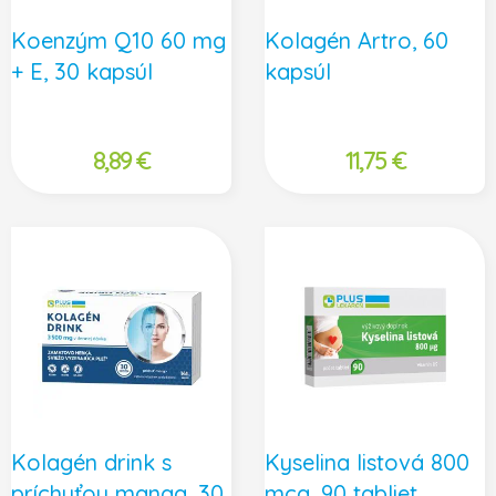
Koenzým Q10 60 mg
Kolagén Artro, 60
+ E, 30 kapsúl
kapsúl
8,89
€
11,75
€
Kolagén drink s
Kyselina listová 800
príchuťou manga, 30
mcg, 90 tabliet