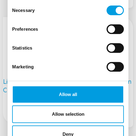
Consent
Necessary
Selection
Preferences
Statistics
Marketing
Lipozomálny Vitamín
Lipozomálny Vitamín
C 500 mg, 60 tabliet
D3 2000 I.U., 60
Allow all
tabliet
16,99
€
Allow selection
16,99
€
Deny