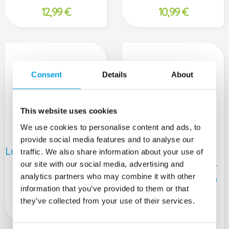
12,99
€
10,99
€
Consent
Details
About
This website uses cookies
We use cookies to personalise content and ads, to
provide social media features and to analyse our
Laktobacily 9
Lipozomálne
traffic. We also share information about your use of
Magnézium 45 mg +
our site with our social media, advertising and
analytics partners who may combine it with other
Vitamín B6 5 mg, 60
information that you’ve provided to them or that
tabliet
they’ve collected from your use of their services.
5,89
€
16,99
€