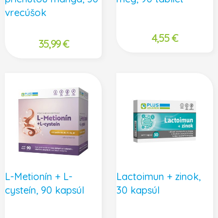
vrecúšok
4,55
€
35,99
€
L-Metionín + L-
Lactoimun + zinok,
cysteín, 90 kapsúl
30 kapsúl