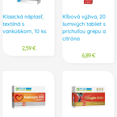
Klasická náplasť,
Kĺbová výživa, 20
textilná s
šumivých tabliet s
vankúšikom, 10 ks
príchuťou grepu a
citróna
2,59
€
6,89
€