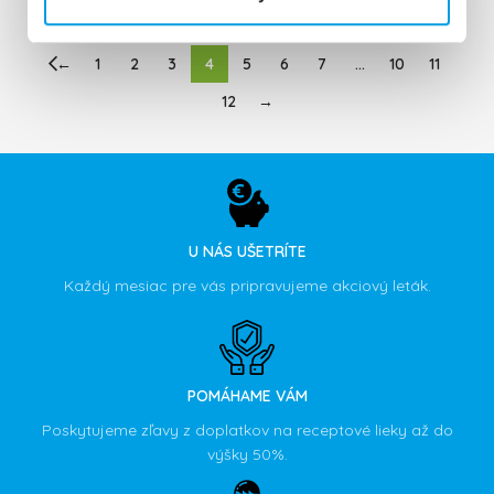
←
1
2
3
4
5
6
7
…
10
11
12
→
U NÁS UŠETRÍTE
Každý mesiac pre vás pripravujeme akciový leták.
POMÁHAME VÁM
Poskytujeme zľavy z doplatkov na receptové lieky až do
výšky 50%.