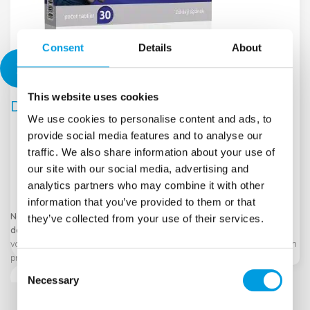
Consent
Details
About
This website uses cookies
Drimon, 30 tabliet
We use cookies to personalise content and ads, to
provide social media features and to analyse our
traffic. We also share information about your use of
our site with our social media, advertising and
6,19
€
analytics partners who may combine it with other
information that you’ve provided to them or that
Napomáha k
uvoľneniu stresu
, má upokojujúci účinok, podporuje
they’ve collected from your use of their services.
dobrý spánok.
Obsahuje extrakty rastlinného pôvodu. Extrakty z
valeriány, medovky a mučenky
napomáhajú k uvoľneniu stresu
, a tým
prispievajú k
dosiahnutiu zdravého spánku
. Extrakt z chmeľu má
Consent
upokojujúci účinok
a podporuje dobrý spánok.
Necessary
Selection