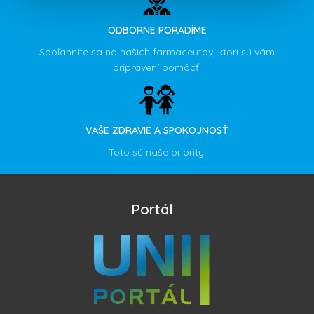
ODBORNE PORADÍME
Spoľahnite sa na našich farmaceutov, ktorí sú vám
pripravení pomôcť.
VAŠE ZDRAVIE A SPOKOJNOSŤ
Toto sú naše priority.
Portál