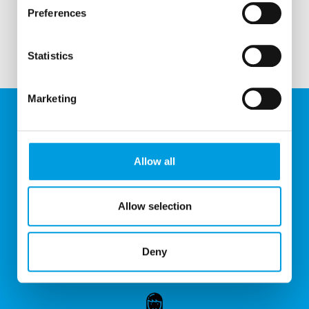
Preferences
Statistics
Marketing
U NÁS UŠETRÍTE
Allow all
Každý mesiac pre vás pripravujeme akciový leták.
Allow selection
POMÁHAME VÁM
Deny
Poskytujeme zľavy z doplatkov na receptové lieky až do
výšky 50%.