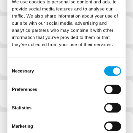
We use cookies to personalise content and ads, to
Stiahnuť leták
provide social media features and to analyse our
traffic. We also share information about your use of
our site with our social media, advertising and
Akciový leták 05/2025
analytics partners who may combine it with other
Stiahnuť leták
information that you’ve provided to them or that
they’ve collected from your use of their services.
Akciový leták 04/2025
Consent
Stiahnuť leták
Necessary
Selection
Akciový leták 03/2025
Preferences
Stiahnuť leták
Statistics
Akciový leták 02/2025
Marketing
Stiahnuť leták