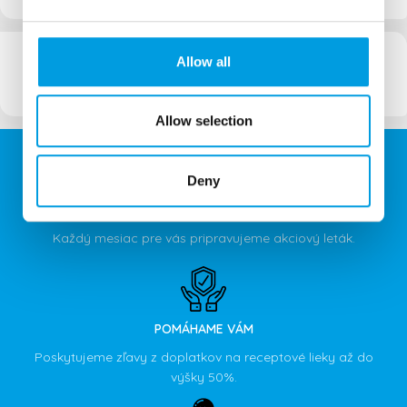
Akciový leták 01/2025
Allow all
Stiahnuť leták
Allow selection
Deny
U NÁS UŠETRÍTE
Každý mesiac pre vás pripravujeme akciový leták.
POMÁHAME VÁM
Poskytujeme zľavy z doplatkov na receptové lieky až do
výšky 50%.