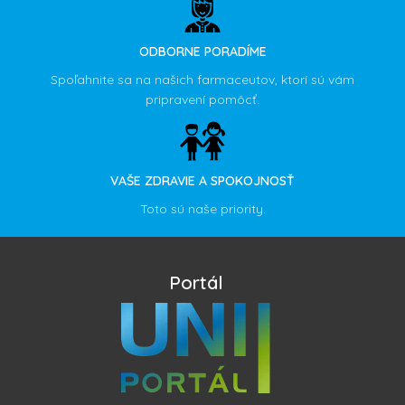
ODBORNE PORADÍME
Spoľahnite sa na našich farmaceutov, ktorí sú vám
pripravení pomôcť.
VAŠE ZDRAVIE A SPOKOJNOSŤ
Toto sú naše priority.
Portál