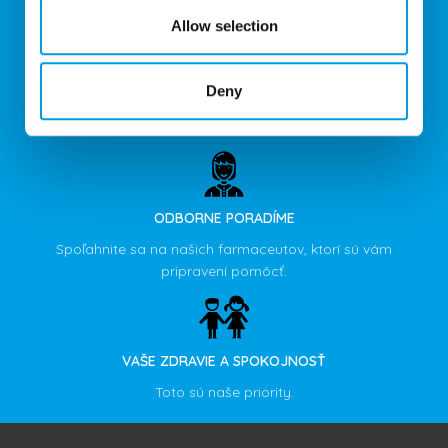
Allow selection
POMÁHAME VÁM
Deny
Poskytujeme zľavy z doplatkov na receptové lieky až do
výšky 50%.
ODBORNE PORADÍME
Spoľahnite sa na našich farmaceutov, ktorí sú vám
pripravení pomôcť.
VAŠE ZDRAVIE A SPOKOJNOSŤ
Toto sú naše priority.