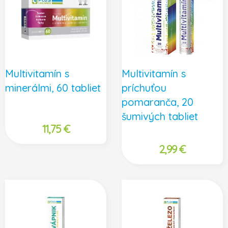
Multivitamín s
Multivitamín s
minerálmi, 60 tabliet
príchuťou
pomaranča, 20
šumivých tabliet
11,75
€
2,99
€