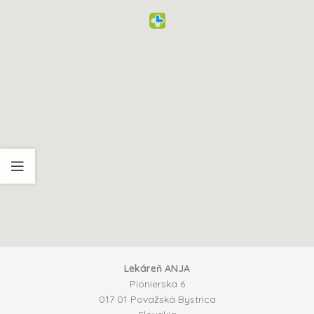
Lekáreň ANJA
Pionierska 6
017 01
Považská Bystrica