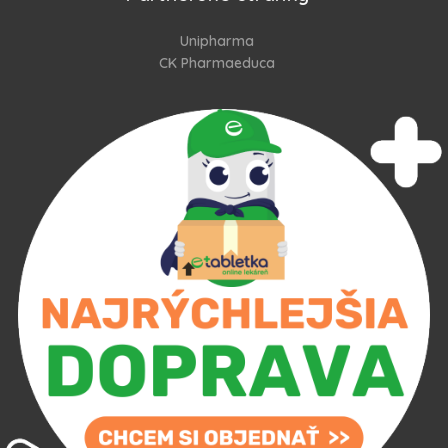
Unipharma
CK Pharmaeduca