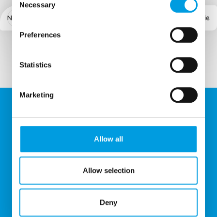
Necessary
Selection
Novšie
Staršie
Preferences
Statistics
Marketing
U NÁS UŠETRÍTE
Allow all
Každý mesiac pre vás pripravujeme akciový leták.
Allow selection
POMÁHAME VÁM
Deny
Poskytujeme zľavy z doplatkov na receptové lieky až do