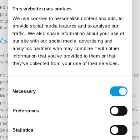
Po vybratí kliešťa ranu ešte niekoľko dní sledujte
. Ak sa objavia
This website uses cookies
príznaky, ako je začervenanie, opuch, bolesť alebo zápal rany,
We use cookies to personalise content and ads, to
zvýšená teplota, bolesti hlavy, bolesť kĺbov alebo zväčšené
provide social media features and to analyse our
lymfatické uzliny, urýchlene vyhľadajte lekára.
traffic. We also share information about your use of
Čo nerobiť pri vyberaní kliešťa?
our site with our social media, advertising and
analytics partners who may combine it with other
Ak sa chystáte vytiahnuť kliešťa, dajte si pozor na to, aby ste sa
information that you’ve provided to them or that
vyhli týmto krokom:
they’ve collected from your use of their services.
na udusenie kliešťa nepoužívajte masť, olej alebo mydlo – môže sa
pridusiť a vypustiť nasatú krv naspäť do rany;
Consent
pri vyberaní ho nekrúťte v smere hodinových ručičiek;
Necessary
Selection
kliešťa nevyberajte holými rukami, použite gumené rukavice a tiež
pinzetu;
vyhnite sa rýchlemu a prudkému vyberaniu, pretože môžete kliešťa
Preferences
roztrhnúť;
nestláčajte mu bruško, pretože ho môžete rozpučiť alebo spôsobiť,
že sa jeho vnútornosti uvoľnia do rany.
Statistics
Prípravky a pomôcky, ktoré vám môžu pri vyberaní kliešťa pomôcť,