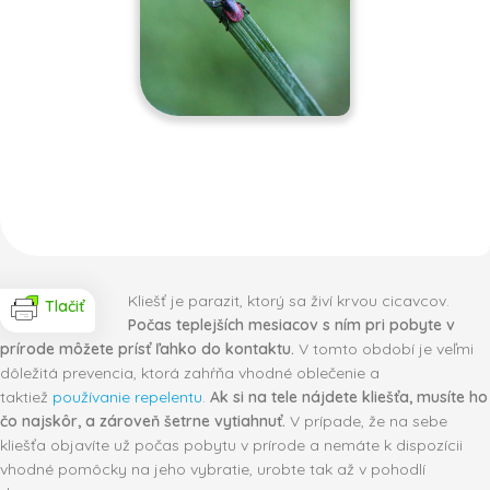
Kliešť je parazit, ktorý sa živí krvou cicavcov.
Tlačiť
Počas teplejších mesiacov s ním pri pobyte v
prírode môžete prísť ľahko do kontaktu.
V tomto období je veľmi
dôležitá prevencia, ktorá zahŕňa vhodné oblečenie a
taktiež
používanie repelentu
.
Ak si na tele nájdete kliešťa, musíte ho
čo najskôr, a zároveň šetrne vytiahnuť.
V prípade, že na sebe
kliešťa objavíte už počas pobytu v prírode a nemáte k dispozícii
vhodné pomôcky na jeho vybratie, urobte tak až v pohodlí