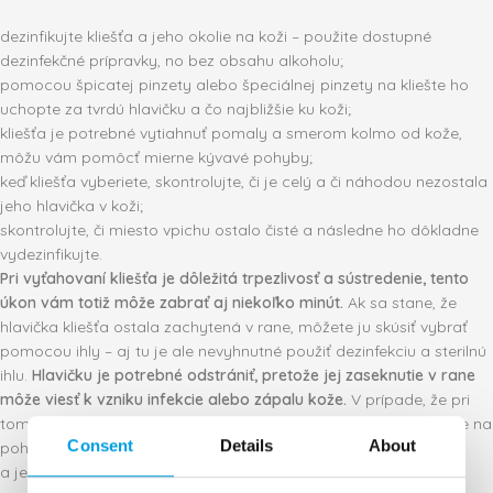
dezinfikujte kliešťa a jeho okolie na koži – použite dostupné
dezinfekčné prípravky, no bez obsahu alkoholu;
pomocou špicatej pinzety alebo špeciálnej pinzety na kliešte ho
uchopte za tvrdú hlavičku a čo najbližšie ku koži;
kliešťa je potrebné vytiahnuť pomaly a smerom kolmo od kože,
môžu vám pomôcť mierne kývavé pohyby;
keď kliešťa vyberiete, skontrolujte, či je celý a či náhodou nezostala
jeho hlavička v koži;
skontrolujte, či miesto vpichu ostalo čisté a následne ho dôkladne
vydezinfikujte.
Pri vyťahovaní kliešťa je dôležitá trpezlivosť a sústredenie, tento
úkon vám totiž môže zabrať aj niekoľko minút.
Ak sa stane, že
hlavička kliešťa ostala zachytená v rane, môžete ju skúsiť vybrať
pomocou ihly – aj tu je ale nevyhnutné použiť dezinfekciu a sterilnú
ihlu.
Hlavičku je potrebné odstrániť, pretože jej zaseknutie v rane
môže viesť k vzniku infekcie alebo zápalu kože.
V prípade, že pri
tomto úkone pociťujete neistotu, vyhľadajte lekára alebo zájdite na
Consent
Details
About
pohotovosť. Lekár či sestrička vám kliešťa vyberú rýchlo
a jednoducho.