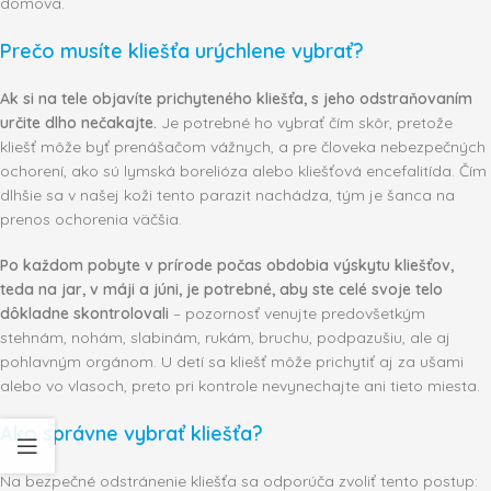
domova.
Prečo musíte kliešťa urýchlene vybrať?
Ak si na tele objavíte prichyteného kliešťa, s jeho odstraňovaním
určite dlho nečakajte.
Je potrebné ho vybrať čím skôr, pretože
kliešť môže byť prenášačom vážnych, a pre človeka nebezpečných
ochorení, ako sú lymská borelióza alebo kliešťová encefalitída. Čím
dlhšie sa v našej koži tento parazit nachádza, tým je šanca na
prenos ochorenia väčšia.
Po každom pobyte v prírode počas obdobia výskytu kliešťov,
teda na jar, v máji a júni, je potrebné, aby ste celé svoje telo
dôkladne skontrolovali
– pozornosť venujte predovšetkým
stehnám, nohám, slabinám, rukám, bruchu, podpazušiu, ale aj
pohlavným orgánom. U detí sa kliešť môže prichytiť aj za ušami
alebo vo vlasoch, preto pri kontrole nevynechajte ani tieto miesta.
Ako správne vybrať kliešťa?
Na bezpečné odstránenie kliešťa sa odporúča zvoliť tento postup: