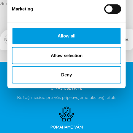
žiadajte vo svojej
PLUS lekárni.
Marketing
Allow all
Novšie
Staršie
Allow selection
Deny
U NÁS UŠETRÍTE
Každý mesiac pre vás pripravujeme akciový leták.
POMÁHAME VÁM