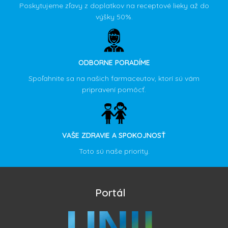
Poskytujeme zľavy z doplatkov na receptové lieky až do
výšky 50%.
ODBORNE PORADÍME
Spoľahnite sa na našich farmaceutov, ktorí sú vám
pripravení pomôcť.
VAŠE ZDRAVIE A SPOKOJNOSŤ
Toto sú naše priority.
Portál