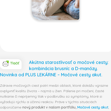
Akútna starostlivosť o močové cesty:
Tlačiť
kombinácia brusníc a D-manózy.
Novinka od PLUS LEKÁRNE – Močové cesty akut.
Zdravie močových ciest patrí medzi oblasti, ktoré dokážu výrazne
ovplyvniť kvalitu života – najmä u žien. Pálenie pri močení, časté
nutkanie či nepríjemný tlak v podbrušku sú symptómy, ktoré si
vyžadujú rýchlu a účinnú reakciu. Práve v týchto situáciách
odporúčame
nový produkt v našom portfóliu,
Močové cesty akut
,