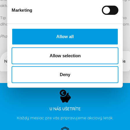
aktuálnymi požiadavkami na účinnosť a komfort užívania.
Marketing
Tip z praxe: Pri opakovaných problémoch je vhodné myslieť aj na
dlhodobú prevenciu a konzultovať stav s lekárom alebo lekárnikom.
PharmDr. Mária Kirňaková
Allow all
Allow selection
Novšie
Staršie
Deny
U NÁS UŠETRÍTE
Každý mesiac pre vás pripravujeme akciový leták.