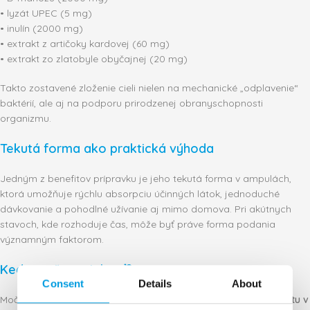
• lyzát UPEC (5 mg)
• inulín (2000 mg)
• extrakt z artičoky kardovej (60 mg)
• extrakt zo zlatobyle obyčajnej (20 mg)
Takto zostavené zloženie cieli nielen na mechanické „odplavenie“
baktérií, ale aj na podporu prirodzenej obranyschopnosti
organizmu.
Tekutá forma ako praktická výhoda
Jedným z benefitov prípravku je jeho tekutá forma v ampulách,
ktorá umožňuje rýchlu absorpciu účinných látok, jednoduché
dávkovanie a pohodlné užívanie aj mimo domova. Pri akútnych
stavoch, kde rozhoduje čas, môže byť práve forma podania
významným faktorom.
Kedy po ňom siahnuť?
Consent
Details
About
Močové cesty akut sú vhodné
pri prvých príznakoch diskomfortu v