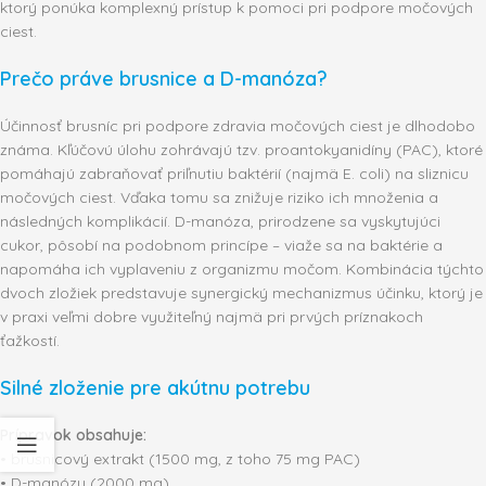
ktorý ponúka komplexný prístup k pomoci pri podpore močových
ciest.
Prečo práve brusnice a D-manóza?
Účinnosť brusníc pri podpore zdravia močových ciest je dlhodobo
známa. Kľúčovú úlohu zohrávajú tzv. proantokyanidíny (PAC), ktoré
pomáhajú zabraňovať priľnutiu baktérií (najmä E. coli) na sliznicu
močových ciest. Vďaka tomu sa znižuje riziko ich množenia a
následných komplikácií. D-manóza, prirodzene sa vyskytujúci
cukor, pôsobí na podobnom princípe – viaže sa na baktérie a
napomáha ich vyplaveniu z organizmu močom. Kombinácia týchto
dvoch zložiek predstavuje synergický mechanizmus účinku, ktorý je
v praxi veľmi dobre využiteľný najmä pri prvých príznakoch
ťažkostí.
Silné zloženie pre akútnu potrebu
Prípravok obsahuje:
• brusnicový extrakt (1500 mg, z toho 75 mg PAC)
• D-manózu (2000 mg)