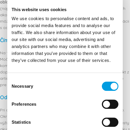
oblasti močových ciest
, ako doplnok k režimovým opatreniam
(najmä dostatočný pitný režim) a pri opakujúcich sa ťažkostiach
This website uses cookies
ako podpora prevencie. Nie sú náhradou antibiotickej liečby, no
We use cookies to personalise content and ads, to
môžu predstavovať vhodný prvý krok alebo doplnok po konzultácii
provide social media features and to analyse our
s odborníkom.
traffic. We also share information about your use of
Čím je výnimočný?
our site with our social media, advertising and
analytics partners who may combine it with other
Na trhu existuje množstvo prípravkov s obsahom brusníc, avšak
information that you’ve provided to them or that
Močové cesty akut vynikajú vysokým obsahom PAC (75 mg),
they’ve collected from your use of their services.
kombináciou s D-manózou vo vysokej dávke (2000 mg),
doplnením o lyzát UPEC – neaktívny lyzát Escherichia coli, extrakt z
artičoky, extrakt zo zlatobyle a inulín – v praktickej tekutej forme
Consent
pre akútne použitie.
Necessary
Selection
Odporúčanie lekárnika
Preferences
Pri akútnych ťažkostiach močových ciest je vhodné konať rýchlo.
Okrem dostatočného príjmu tekutín môže byť správne zvolený
Statistics
výživový doplnok významnou súčasťou starostlivosti. Močové cesty
akut predstavujú moderné riešenie, ktoré spája tradičné poznatky s